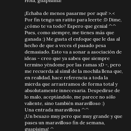
Hola, guapísima! ^^
¡Echaba de menos pasarme por aquí! >.<
Por fin tengo un ratito para leerte :D Dime,
¿cómo te va todo? Espero que genial ^^
Pues, como siempre, me tienes más que
ganada :) Me gusta el enfoque que le das al
hecho de que a veces el pasado pesa
demasiado. Esto va a sonar a asociación de
ideas - creo que ya sabes que siempre
termino yéndome por las ramas xD -, pero
me recuerda al símil de la mochila llena que,
en realidad, hace referencia a toda la
mierda que arrastramos de forma total y
absolutamente innecesaria. Despedirse de
lo malo, aceptándolo, me parece no sólo
valiente, sino también maravilloso :)
Una entrada maravillosa ^^
¡Un besazo muy pero que muy grande y que
pases un maravilloso fin de semana,
guapísima! ^