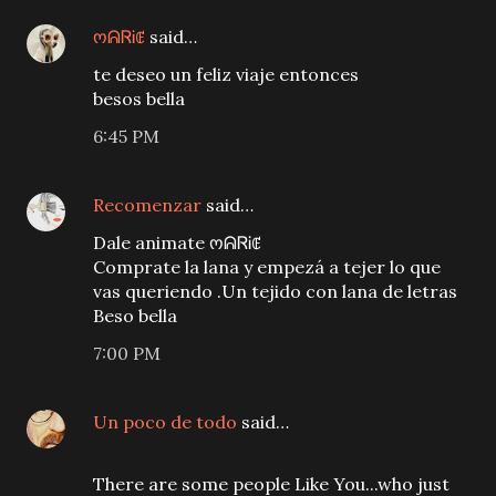
ოᕱᏒᎥꂅ
said…
te deseo un feliz viaje entonces
besos bella
6:45 PM
Recomenzar
said…
Dale animate ოᕱᏒᎥꂅ
Comprate la lana y empezá a tejer lo que
vas queriendo .Un tejido con lana de letras
Beso bella
7:00 PM
Un poco de todo
said…
There are some people Like You...who just