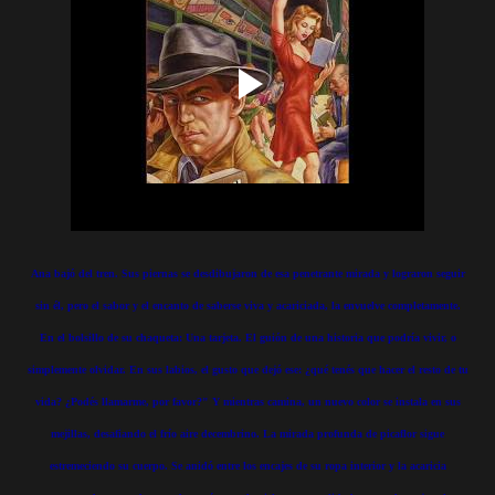
Ana bajó del tren. Sus piernas se desdibujaron de esa penetrante mirada y lograron seguir
sin él, pero el sabor y el encanto de saberse viva y acariciada, la envuelve completamente.
En el bolsillo de su chaqueta: Una tarjeta. El guión de una historia que podría vivir, o
simplemente olvidar. En sus labios, el gusto que dejó ese: ¿qué tenés que hacer el resto de tu
vida? ¿Podés llamarme, por favor?" Y mientras camina, un nuevo color se instala en sus
mejillas, desafiando el frío aire decembrino. La mirada profunda de picaflor sigue
estremeciendo su cuerpo. Se anidó entre los encajes de su ropa interior y la acaricia