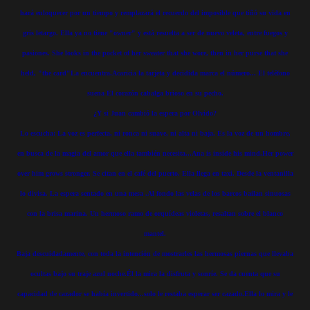
hará enloquecer por un tiempo y remplazará el recuerdo del imposible que tiñó su vida en
gris letargo. Ella ya no tiene "owner" y está resuelta a ser de nuevo veleta, entre fuegos y
pasiones. She looks in the pocket of her sweater that she wore, then in her purse that she
held, "the card"La encuentra.Acaricia la tarjeta y decidida marca el número... El teléfono
suena El corazón cabalga brioso en su pecho.
¿Y si Juan cambió la espera por Olvido?
Lo escucha: La voz es perfecta, ni ronca ni suave, ni alta ni baja. Es la voz de un hombre,
en busca de la magia del amor que ella también necesita...Ana is inside his mind.Her power
over him grows stronger. Se citan en el café del puerto. Ella llega en taxi. Desde la ventanilla
lo divisa. La espera sentado en una mesa .Al fondo las velas de los barcos bailan sinuosas
con la brisa marina. Un hermoso ramo de orquídeas violetas, resaltan sobre el blanco
mantel.
Baja descuidadamente, con toda la intención de mostrarles las hermosas piernas que llevaba
ocultas bajo su traje azul noche.Él la mira la disfruta y sonríe. Se da cuenta que su
capacidad de cazador se había invertido...solo le restaba esperar ser cazado.Ella lo mira y le