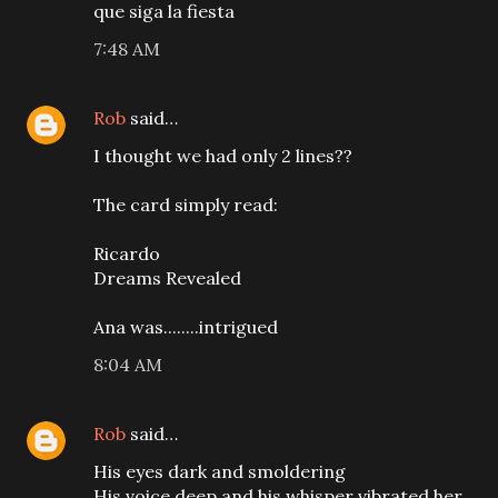
que siga la fiesta
7:48 AM
Rob
said…
I thought we had only 2 lines??
The card simply read:
Ricardo
Dreams Revealed
Ana was........intrigued
8:04 AM
Rob
said…
His eyes dark and smoldering
His voice deep and his whisper vibrated her