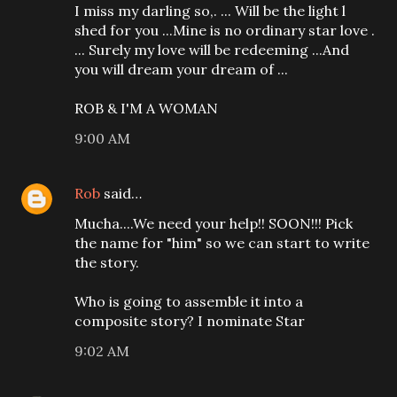
I miss my darling so,. ... Will be the light l
shed for you ...Mine is no ordinary star love .
... Surely my love will be redeeming ...And
you will dream your dream of ...
ROB & I'M A WOMAN
9:00 AM
Rob
said…
Mucha....We need your help!! SOON!!! Pick
the name for "him" so we can start to write
the story.
Who is going to assemble it into a
composite story? I nominate Star
9:02 AM