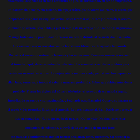
suavemente, despertando en cada centímetro de piel, su sensualidad, su ser de mujer plena.
Un hombre sin nombre, sin historia, un espejo erótico que devuelve con creces, el aroma que
desprenden sus poros en exquisita alerta. Basta recordar aquel roce y el corazón se acelera,
el mundo se silencia, sólo habla la piel en medio de un vértigo que nace de dos urgencias...
Y surge tentadora, la posibilidad de colocar un acento distinto al corriente día. Esa noche,
Ana caminó hasta su casa observando las cabinas telefónicas. Imaginaba la llamada.
Recreaba el encuentro matizando la escena y las sensaciones. Pasó una semana acariciando
el trozo de papel, durante noches de indecisión. Lo manoseaba con dedos y labios para
revivir ese momento en el tren. La tarjeta estaba un poco ajada, pero el nombre impreso en
ella: Juan, conservaba intacto el sabor a manzana prohibida. Sabor que deleita antes de ser
probado. Y entre los dígitos del número telefónico, el recuerdo de esa mirada seguía,
incendiando su cuerpo y su imaginación. ¿Será tarde para llamarlo? Observa su imagen en
el espejo y dos pequeñas líneas en el entrecejo, la hacen sentirse ajada... Decide no postergar
más su sexualidad. Nunca fue mujer de miedos. ¡Quiere vivir! No simplemente ser
espectadora de existencia, a través de la ventanilla de un tren lento,
con paradas e inútilesreflexiones Su nombre será amor, deseo, encuentro. Un seductor la