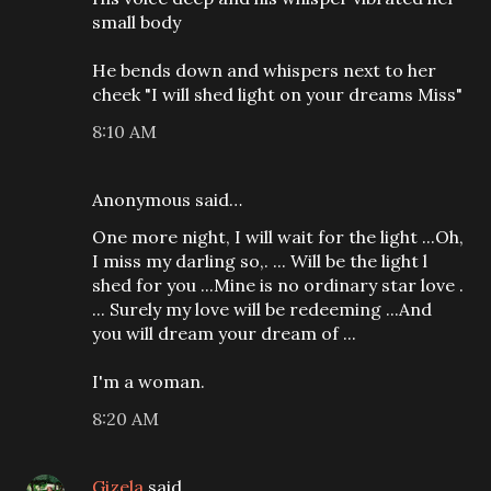
small body
He bends down and whispers next to her
cheek "I will shed light on your dreams Miss"
8:10 AM
Anonymous said…
One more night, I will wait for the light ...Oh,
I miss my darling so,. ... Will be the light l
shed for you ...Mine is no ordinary star love .
... Surely my love will be redeeming ...And
you will dream your dream of ...
I'm a woman.
8:20 AM
Gizela
said…